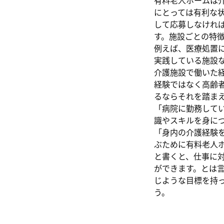
有料老人ホームは
にとっては有利な
して応募しなけれ
す。施設ごとの特
例えば、医療処置
実践している施設
介護施設で働いた
経験ではなく高齢
るならそれを踏ま
「病院に勤務して
識やスキルを身に
「身内の介護経験
ぶために有料老人
と書くと、仕事に
ができます。とは
じような目標を持
う。