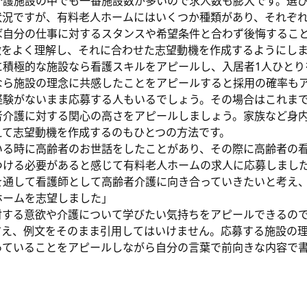
介護施設の中でも一番施設数が多いので求人数も膨大です。選
状況ですが、有料老人ホームにはいくつか種類があり、それぞ
ば自分の仕事に対するスタンスや希望条件と合わず後悔するこ
徴をよく理解し、それに合わせた志望動機を作成するようにし
に積極的な施設なら看護スキルをアピールし、入居者1人ひとり
なら施設の理念に共感したことをアピールすると採用の確率も
経験がないまま応募する人もいるでしょう。その場合はこれま
者介護に対する関心の高さをアピールしましょう。家族など身
えて志望動機を作成するのもひとつの方法です。
いる時に高齢者のお世話をしたことがあり、その際に高齢者の
つける必要があると感じて有料老人ホームの求人に応募しまし
を通して看護師として高齢者介護に向き合っていきたいと考え
ホームを志望しました」
対する意欲や介護について学びたい気持ちをアピールできるの
言え、例文をそのまま引用してはいけません。応募する施設の
っていることをアピールしながら自分の言葉で前向きな内容で