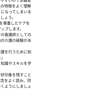
びやすいので求職者
れの特徴をよく理解
とになってしまいま
ましょう。
を尊重したケアを
アップします。
での看護師としての
内の介護の経験があ
看護を行うために知
た」
、知識やスキルを学
で好印象を残すこと
理念をよく読み、同
書くようにしましょ